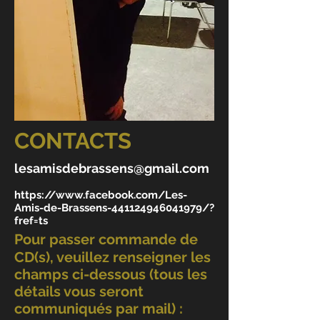
CONTACTS
lesamisdebrassens@gmail.com
https://www.facebook.com/Les-
Amis-de-Brassens-441124946041979/?
fref=ts
Pour passer commande de
CD(s), veuillez renseigner les
champs ci-dessous (tous les
détails vous seront
communiqués par mail) :